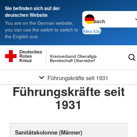
Sie befinden sich auf der
Sprache wechseln zu
deutschen Website
You are on the German website,
you can use the switch to switch to
Alles klar
the English one
Kreisverband Oberallgäu
Bereitschaft Oberstdorf
Führungskräfte seit 1931
Führungskräfte seit
1931
Sanitätskolonne (Männer)