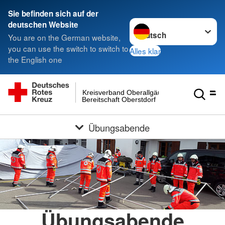
Sie befinden sich auf der
Sprache wechseln zu
deutschen Website
You are on the German website,
you can use the switch to switch to
Alles klar
the English one
Kreisverband Oberallgäu
Bereitschaft Oberstdorf
Übungsabende
Übungsabende