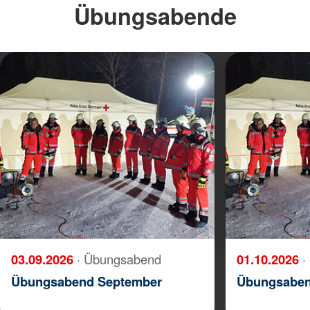
Übungsabende
03.09.2026
· Übungsabend
01.10.2026
·
Übungsabend September
Übungsaben