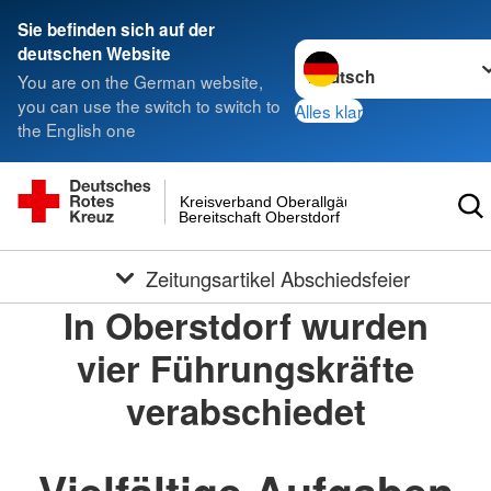
Sie befinden sich auf der
Sprache wechseln zu
deutschen Website
You are on the German website,
you can use the switch to switch to
Alles klar
the English one
Kreisverband Oberallgäu
Bereitschaft Oberstdorf
Zeitungsartikel Abschiedsfeier
In Oberstdorf wurden
vier Führungskräfte
verabschiedet
Vielfältige Aufgaben